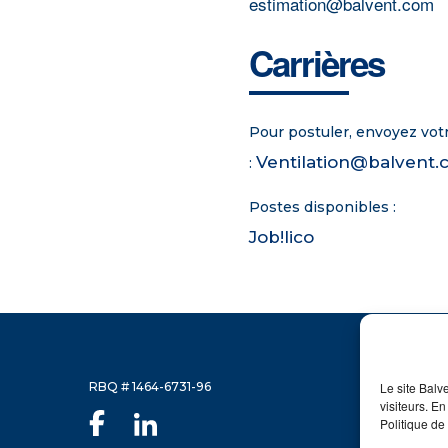
estimation@balvent.com
Carrières
Pour postuler, envoyez votr
Ventilation@balvent
:
​Postes disponibles :
Job!lico
Le site Balv
RBQ # 1464-6731-96
visiteurs. En
Politique de 