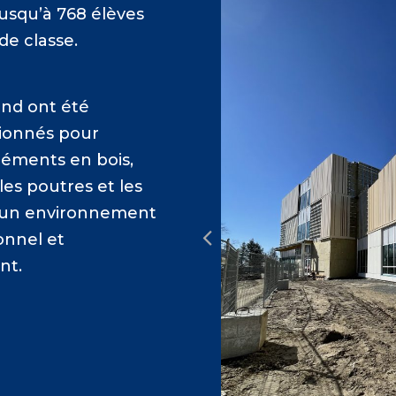
jusqu’à 768 élèves
de classe.
ond ont été
tionnés pour
léments en bois,
les poutres et les
i un environnement
ionnel et
nt.